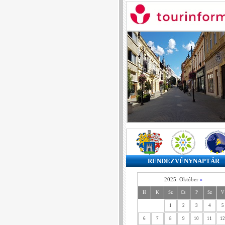
RENDEZVÉNYNAPTÁR
2025. Október
»
H
K
Sz
Cs
P
Sz
V
1
2
3
4
5
6
7
8
9
10
11
12