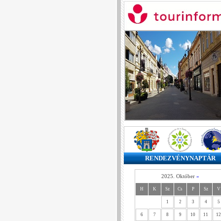
RENDEZVÉNYNAPTÁR
2025. Október
»
H
K
Sz
Cs
P
Sz
V
1
2
3
4
5
6
7
8
9
10
11
12