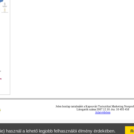
Jelen honlap tartalmáért a Kaposvári Turisztikai Marketing Nonprofit
Látogatók száma 2007.12.10. óta: 10 493 458
Adatvédelem
ie) használ a lehető legjobb felhasználói élmény érdekében.
R