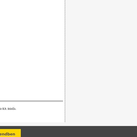
 Kft. felelős.
endben