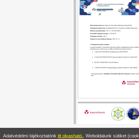
Adatvédelmi tájékoztatónk
itt olvasható.
. Weboldalunk sütiket (cook