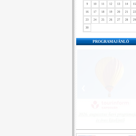
9
10
11
12
13
14
15
16
17
18
19
20
21
22
23
24
25
26
27
28
29
30
PROGRAMAJÁNLÓ
❮