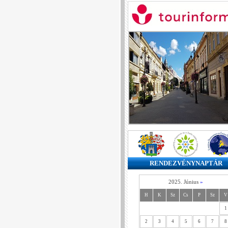
RENDEZVÉNYNAPTÁR
2025. Június
»
H
K
Sz
Cs
P
Sz
V
1
2
3
4
5
6
7
8