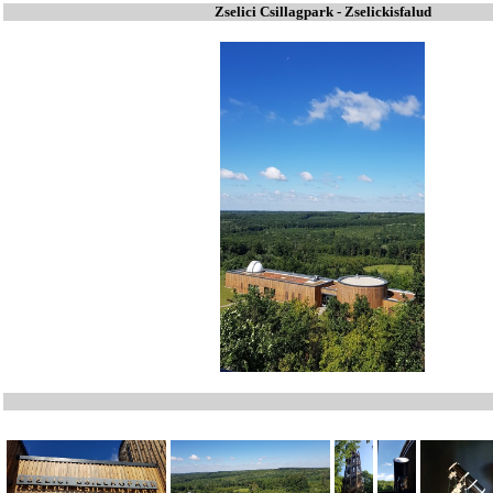
Zselici Csillagpark - Zselickisfalud